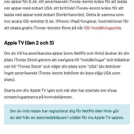
ner appar för (t.ex. ett amerikanskt iTunes-konto krävs för att ladda
ner appar med enbart USA, ett brittiskt iTunes-konto krävs för att
ladda ned appar med enbart Storbritannien). Detta är samma som
hur andra iOS-enheter (t.ex. iPhone, iPad) fungerar, instruktioner för
att skapa gratis iTunes-konton finns på vår
iOS-inställningssida
.
Apple TV (Gen 2 och 3)
Om du vill ha amerikanska appar (som Netflix och Hulu) ändrar du din
plats iTunes Store genom att navigera till "Inställningar" och bläddrar
ner till "iTunes Store" och väljer din plats som "USA" (du behöver
inget amerikanskt iTunes-konto behöver du bara välja USA som
plats).
Starta om din Apple TV igen och när den har startats om visas
streamingapparna på huvudskärmen.
Om du inte redan har registrerat dig för Netflix eller Hulu gör
du det från en datorwebbläsare i stället för via Apple TV-appen.