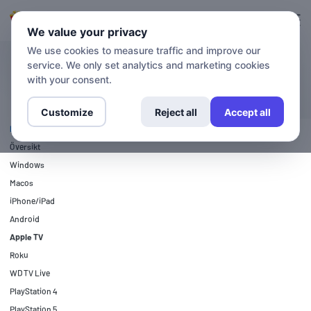
Logga in
Registrera sig
We value your privacy
We use cookies to measure traffic and improve our
service. We only set analytics and marketing cookies
INSTALLATIONSGUIDER
Apple TV
with your consent.
Customize
Reject all
Accept all
INSTALLATIONSGUIDER
Översikt
Windows
Macos
iPhone/iPad
Android
Apple TV
Roku
WD TV Live
PlayStation 4
PlayStation 5