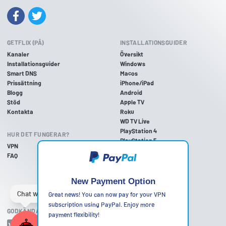
GETFLIX (PÅ)
INSTALLATIONSGUIDER
Kanaler
Översikt
Installationsguider
Windows
Smart DNS
Macos
Prissättning
iPhone/iPad
Blogg
Android
Stöd
Apple TV
Kontakta
Roku
WD TV Live
PlayStation 4
HUR DET FUNGERAR?
PlayStation 5
VPN
PlayStation 3
FAQ
Xbox One
Xbox 360
Nintendo Wii U
New Payment Option
Nintendo Wii
Great news! You can now pay for your VPN
subscription using PayPal. Enjoy more
GODKÄNDA BETALNINGSMETODER
payment flexibility!