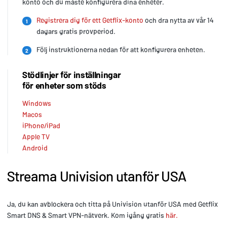
konto och du måste konfigurera dina enheter.
Registrera dig för ett Getflix-konto
och dra nytta av vår 14
1
dagars gratis provperiod.
Följ instruktionerna nedan för att konfigurera enheten.
2
Stödlinjer för inställningar
för enheter som stöds
Windows
Macos
iPhone/iPad
Apple TV
Android
Streama Univision utanför USA
Ja, du kan avblockera och titta på Univision utanför USA med Getflix
Smart DNS & Smart VPN-nätverk. Kom igång gratis
här.