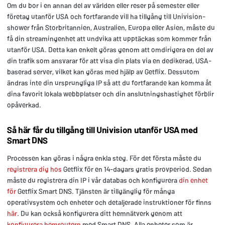
Om du bor i en annan del av världen eller reser på semester eller
företag utanför USA och fortfarande vill ha tillgång till Univision-
shower från Storbritannien, Australien, Europa eller Asien, måste du
få din streamingenhet att undvika att upptäckas som kommer från
utanför USA. Detta kan enkelt göras genom att omdirigera en del av
din trafik som ansvarar för att visa din plats via en dedikerad, USA-
baserad server, vilket kan göras med hjälp av Getflix. Dessutom
ändras inte din ursprungliga IP så att du fortfarande kan komma åt
dina favorit lokala webbplatser och din anslutningshastighet förblir
opåverkad.
Så här får du tillgång till Univision utanför USA med
Smart DNS
Processen kan göras i några enkla steg. För det första måste du
registrera dig hos
Getflix för en 14-dagars gratis provperiod. Sedan
måste du registrera din IP i vår databas och konfigurera
din enhet
för
Getflix Smart DNS. Tjänsten är tillgänglig för många
operativsystem och enheter och detaljerade instruktioner för finns
här
. Du kan också konfigurera ditt hemnätverk genom att
konfigurera hemroutern
med Smart DNS. Alla enheter som är