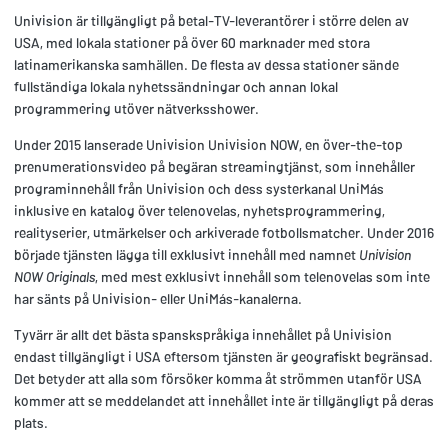
Univision är tillgängligt på betal-TV-leverantörer i större delen av
USA, med lokala stationer på över 60 marknader med stora
latinamerikanska samhällen. De flesta av dessa stationer sände
fullständiga lokala nyhetssändningar och annan lokal
programmering utöver nätverksshower.
Under 2015 lanserade Univision Univision NOW, en över-the-top
prenumerationsvideo på begäran streamingtjänst, som innehåller
programinnehåll från Univision och dess systerkanal UniMás
inklusive en katalog över telenovelas, nyhetsprogrammering,
realityserier, utmärkelser och arkiverade fotbollsmatcher. Under 2016
började tjänsten lägga till exklusivt innehåll med namnet
Univision
NOW Originals
, med mest exklusivt innehåll som telenovelas som inte
har sänts på Univision- eller UniMás-kanalerna.
Tyvärr är allt det bästa spanskspråkiga innehållet på Univision
endast tillgängligt i USA eftersom tjänsten är geografiskt begränsad.
Det betyder att alla som försöker komma åt strömmen utanför USA
kommer att se meddelandet att innehållet inte är tillgängligt på deras
plats.