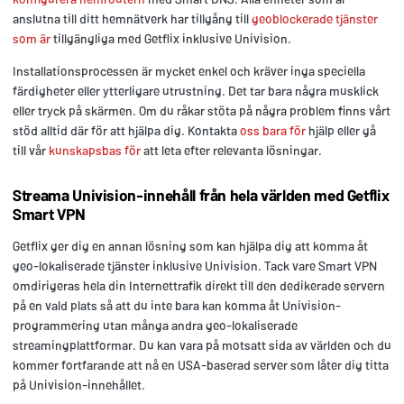
anslutna till ditt hemnätverk har tillgång till
geoblockerade tjänster
som är
tillgängliga med Getflix inklusive Univision.
Installationsprocessen är mycket enkel och kräver inga speciella
färdigheter eller ytterligare utrustning. Det tar bara några musklick
eller tryck på skärmen. Om du råkar stöta på några problem finns vårt
stöd alltid där för att hjälpa dig. Kontakta
oss bara för
hjälp eller gå
till vår
kunskapsbas för
att leta efter relevanta lösningar.
Streama Univision-innehåll från hela världen med Getflix
Smart VPN
Getflix ger dig en annan lösning som kan hjälpa dig att komma åt
geo-lokaliserade tjänster inklusive Univision. Tack vare Smart VPN
omdirigeras hela din Internettrafik direkt till den dedikerade servern
på en vald plats så att du inte bara kan komma åt Univision-
programmering utan många andra geo-lokaliserade
streamingplattformar. Du kan vara på motsatt sida av världen och du
kommer fortfarande att nå en USA-baserad server som låter dig titta
på Univision-innehållet.