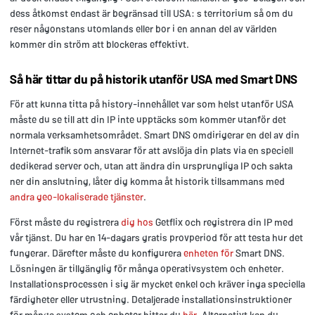
dess åtkomst endast är begränsad till USA: s territorium så om du
reser någonstans utomlands eller bor i en annan del av världen
kommer din ström att blockeras effektivt.
Så här tittar du på historik utanför USA med Smart DNS
För att kunna titta på history-innehållet var som helst utanför USA
måste du se till att din IP inte upptäcks som kommer utanför det
normala verksamhetsområdet. Smart DNS omdirigerar en del av din
Internet-trafik som ansvarar för att avslöja din plats via en speciell
dedikerad server och, utan att ändra din ursprungliga IP och sakta
ner din anslutning, låter dig komma åt historik tillsammans med
andra geo-lokaliserade tjänster
.
Först måste du registrera
dig hos
Getflix och registrera din IP med
vår tjänst. Du har en 14-dagars gratis provperiod för att testa hur det
fungerar. Därefter måste du konfigurera
enheten för
Smart DNS.
Lösningen är tillgänglig för många operativsystem och enheter.
Installationsprocessen i sig är mycket enkel och kräver inga speciella
färdigheter eller utrustning. Detaljerade installationsinstruktioner
för många system och enheter hittar du
här
. Alternativt kan du