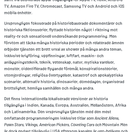
TV, Amazon Fire TV, Chromecast, Samsung TV och Android och iOS
mobila enheter.
Ursprungligen fokuserade på historiebaserade dokumentärer och
historiska fiktionsserier, flyttade historien något i riktning mot
reality-tv och sensationell undersökande programmering. Men
förutom att täcka många historiska perioder och relaterade ämnen
erbjuder tjänsten ett brett urval av shower på många andra teman,
inklusive krigföring, uppfinningar, luftfart, maskin- och
anläggningsteknik, teknik, vetenskap, natur, mytiska varelser,
monster, oidentifierade flygande föremål, konspirationsteorier,
utomjordingar, religiösa övertygelser, katastrof och apokalyptiska
scenarier, alternativ historia, dinosaurier, domedagen, organiserad
brottslighet, hemliga samhällen och många andra.
Det finns internationella lokaliserade versioner av historia
tillgängliga i Indien, Kanada, Europa, Australien, Mellanöstern, Afrika
och Latinamerika. Den ursprungliga tjänsten med den mest
omfattande programmeringen inklusive titlar
som Ancient Aliens,
Pawn Stars, Vikings, American Pickers, Counting Cars och
Mountain
Men
är dock endast tillgänglig i USA eftersom kanalen är geo-belägen och