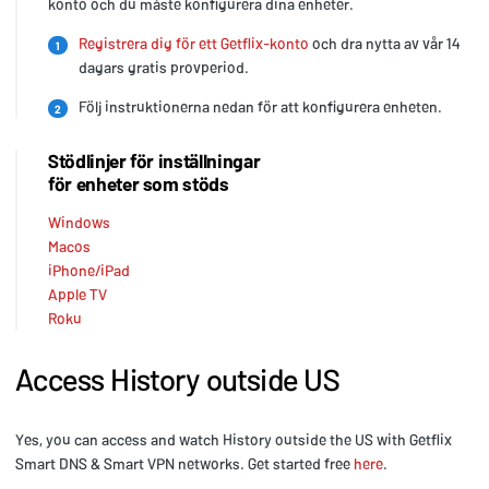
konto och du måste konfigurera dina enheter.
Registrera dig för ett Getflix-konto
och dra nytta av vår 14
1
dagars gratis provperiod.
Följ instruktionerna nedan för att konfigurera enheten.
2
Stödlinjer för inställningar
för enheter som stöds
Windows
Macos
iPhone/iPad
Apple TV
Roku
Access History outside US
Yes, you can access and watch History outside the US with Getflix
Smart DNS & Smart VPN networks. Get started free
here
.