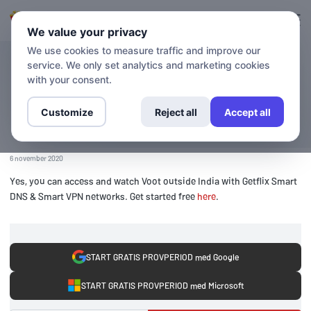
Logga in
Registrera sig
We value your privacy
We use cookies to measure traffic and improve our
service. We only set analytics and marketing cookies
BLOGG
Åtkomst till Voot utanför
with your consent.
Indien
Customize
Reject all
Accept all
6 november 2020
Yes, you can access and watch Voot outside India with Getflix Smart
DNS & Smart VPN networks. Get started free
here
.
START GRATIS PROVPERIOD med Google
START GRATIS PROVPERIOD med Microsoft