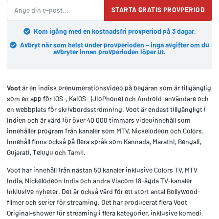
STARTA GRATIS PROVPERIOD
Kom igång med en kostnadsfri provperiod på 3 dagar.
Avbryt när som helst under provperioden – inga avgifter om du
avbryter innan provperioden löper ut.
Voot
är en indisk prenumerationsvideo på begäran som är tillgänglig
som en app för iOS-, KaiOS- (JioPhone) och Android-användare och
en webbplats för skrivbordsströmning. Voot är endast tillgängligt i
Indien och är värd för över 40 000 timmars videoinnehåll som
innehåller program från kanaler som MTV, Nickelodeon och Colors.
Innehåll finns också på flera språk som Kannada, Marathi, Bengali,
Gujarati, Telugu och Tamil.
Voot har innehåll från nästan 50 kanaler inklusive Colors TV, MTV
India, Nickelodeon India och andra Viacom 18-ägda TV-kanaler
inklusive nyheter. Det är också värd för ett stort antal Bollywood-
filmer och serier för streaming. Det har producerat flera Voot
Original-shower för streaming i flera kategorier, inklusive komedi,