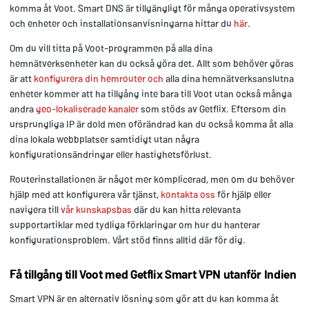
komma åt Voot. Smart DNS är tillgängligt för många operativsystem
och enheter och installationsanvisningarna hittar du
här
.
Om du vill titta på Voot-programmen på alla dina
hemnätverksenheter kan du också göra det. Allt som behöver göras
är att
konfigurera din hemrouter och
alla dina hemnätverksanslutna
enheter kommer att ha tillgång inte bara till Voot utan också många
andra
geo-lokaliserade kanaler
som stöds av Getflix. Eftersom din
ursprungliga IP är dold men oförändrad kan du också komma åt alla
dina lokala webbplatser samtidigt utan några
konfigurationsändringar eller hastighetsförlust.
Routerinstallationen är något mer komplicerad, men om du behöver
hjälp med att konfigurera vår tjänst,
kontakta oss
för hjälp eller
navigera till
vår kunskapsbas
där du kan hitta relevanta
supportartiklar med tydliga förklaringar om hur du hanterar
konfigurationsproblem. Vårt stöd finns alltid där för dig.
Få tillgång till Voot med Getflix Smart VPN utanför Indien
Smart VPN är en alternativ lösning som gör att du kan komma åt