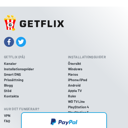
GETFLIX (PÅ)
INSTALLATIONSGUIDER
Kanaler
Översikt
Installationsguider
Windows
Smart DNS
Macos
Prissättning
iPhone/iPad
Blogg
Android
Stöd
Apple TV
Kontakta
Roku
WD TV Live
PlayStation 4
HUR DET FUNGERAR?
PlayStation 5
VPN
PlayStation 3
FAQ
Xbox One