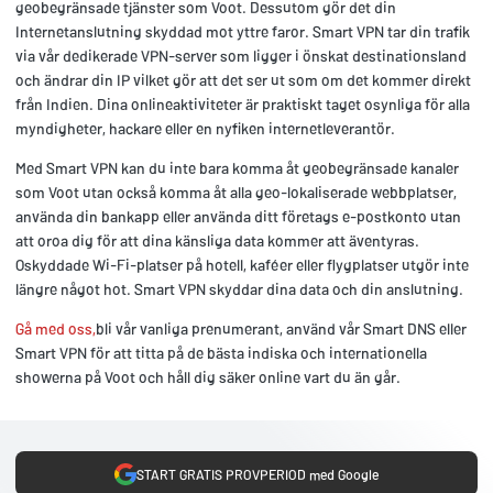
geobegränsade tjänster som Voot. Dessutom gör det din
Internetanslutning skyddad mot yttre faror. Smart VPN tar din trafik
via vår dedikerade VPN-server som ligger i önskat destinationsland
och ändrar din IP vilket gör att det ser ut som om det kommer direkt
från Indien. Dina onlineaktiviteter är praktiskt taget osynliga för alla
myndigheter, hackare eller en nyfiken internetleverantör.
Med Smart VPN kan du inte bara komma åt geobegränsade kanaler
som Voot utan också komma åt alla geo-lokaliserade webbplatser,
använda din bankapp eller använda ditt företags e-postkonto utan
att oroa dig för att dina känsliga data kommer att äventyras.
Oskyddade Wi-Fi-platser på hotell, kaféer eller flygplatser utgör inte
längre något hot. Smart VPN skyddar dina data och din anslutning.
Gå med oss,
bli vår vanliga prenumerant, använd vår Smart DNS eller
Smart VPN för att titta på de bästa indiska och internationella
showerna på Voot och håll dig säker online vart du än går.
START GRATIS PROVPERIOD med Google