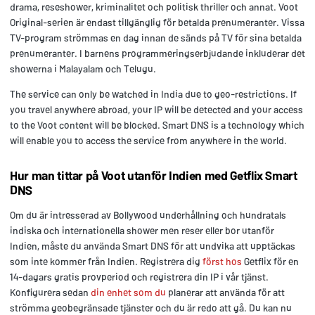
drama, reseshower, kriminalitet och politisk thriller och annat. Voot
Original-serien är endast tillgänglig för betalda prenumeranter. Vissa
TV-program strömmas en dag innan de sänds på TV för sina betalda
prenumeranter. I barnens programmeringserbjudande inkluderar det
showerna i Malayalam och Telugu.
The service can only be watched in India due to geo-restrictions. If
you travel anywhere abroad, your IP will be detected and your access
to the Voot content will be blocked. Smart DNS is a technology which
will enable you to access the service from anywhere in the world.
Hur man tittar på Voot utanför Indien med Getflix Smart
DNS
Om du är intresserad av Bollywood underhållning och hundratals
indiska och internationella shower men reser eller bor utanför
Indien, måste du använda Smart DNS för att undvika att upptäckas
som inte kommer från Indien. Registrera dig
först hos
Getflix för en
14-dagars gratis provperiod och registrera din IP i vår tjänst.
Konfigurera sedan
din enhet som du
planerar att använda för att
strömma geobegränsade tjänster och du är redo att gå. Du kan nu